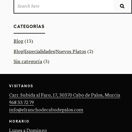
CATEGORÍAS
Blog
(13)
Blog|Especialidades|Nuevos Platos
(2)
Sin categoría
(3)
VISÍTANOS
Carr. Subida al Faro, 17, 30370 Cabo de Palos, Murcia
968 33 72 79
info@elranchodecabodepalos.com
HORARIO
Lunes a Domingo